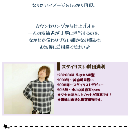
なりたいイメージをしっかり再現。
カウンセリングから仕上げまで
一人の技術者が丁寧に担当するので、
なかなか伝わりづらい細かなお悩みも
お気軽にご相談ください♪
スタイリスト:前田満利
1982.08.04 生まれ/AB型
2003年～美容師見習い
2006年～スタイリストデビュー
2016年～小さな美容室open
◆クセを活かしたカットが得意です！
◆趣味は珈琲と観葉植物です。