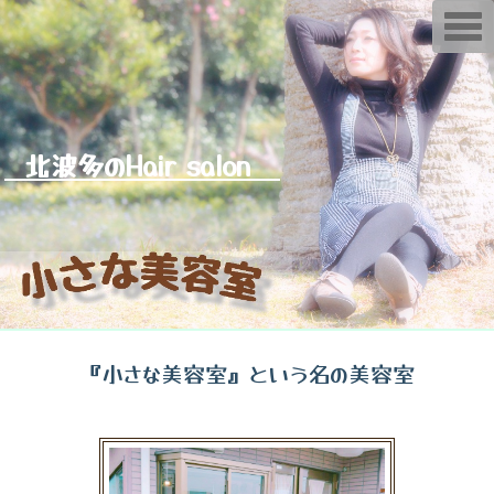
T
o
g
g
l
e
n
a
v
北波多のHair salon
i
g
a
t
i
o
n
『小さな美容室』という名の美容室