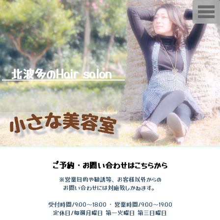
T
o
g
g
l
e
n
a
v
北波多のHair salon
i
g
a
t
i
o
n
ご予約・お問い合わせはこちらから
※営業目的や勧誘等、お客様以外からの
お問い合わせには対応致しかねます。
受付時間/9:00～18:00 ･ 営業時間/9:00～19:00
定休日/毎週月曜日 第一火曜日 第三日曜日