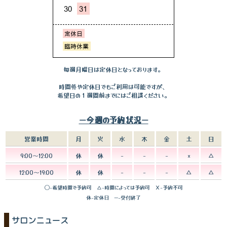
毎週月曜日は定休日となっております。
時間外や定休日でもご利用は可能ですが、
希望日の１週間前までにはご相談ください。
ー今週の予約状況ー
営業時間
月
火
水
木
金
土
日
9:00～12:00
休
休
-
-
-
×
△
12:00～19:00
休
休
-
-
-
△
△
◯-希望時間で予約可 △-時間によっては予約可 Ｘ-予約不可
休-定休日 ー-受付終了
サロンニュース